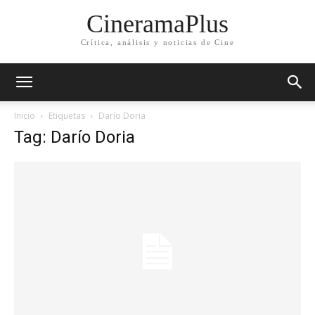
CineramaPlus
Crítica, análisis y noticias de Cine
Inicio
Etiquetas
Darío Doria
Tag: Darío Doria