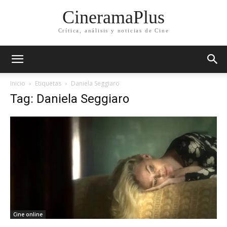
CineramaPlus
Crítica, análisis y noticias de Cine
Inicio
Etiquetas
Daniela Seggiaro
Tag: Daniela Seggiaro
Cine online