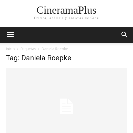
CineramaPlus
Crítica, análisis y noticias de Cine
Inicio
Etiquetas
Daniela Roepke
Tag: Daniela Roepke