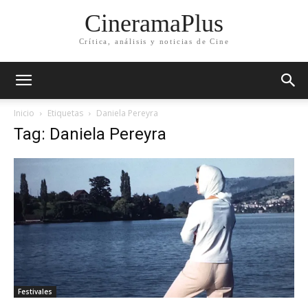
CineramaPlus
Crítica, análisis y noticias de Cine
Inicio
Etiquetas
Daniela Pereyra
Tag: Daniela Pereyra
Festivales