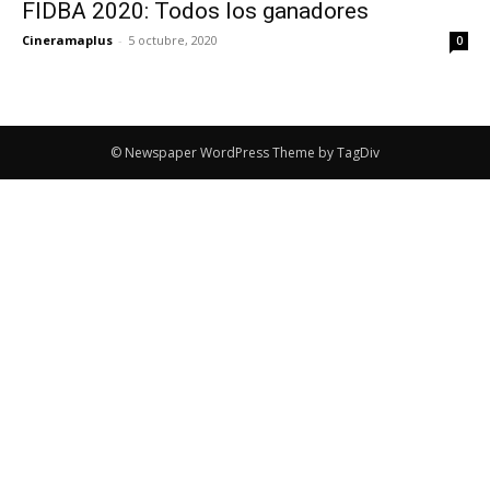
FIDBA 2020: Todos los ganadores
Cineramaplus
-
5 octubre, 2020
0
© Newspaper WordPress Theme by TagDiv