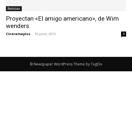
Noticias
Proyectan «El amigo americano», de Wim
wenders
Cineramaplus
-
10 junio, 2015
0
© Newspaper WordPress Theme by TagDiv