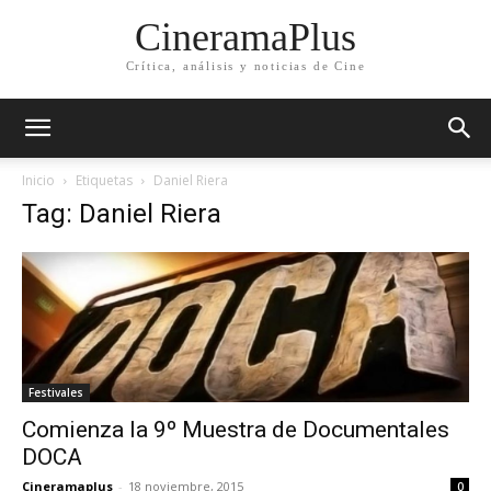
CineramaPlus
Crítica, análisis y noticias de Cine
Inicio
Etiquetas
Daniel Riera
Tag: Daniel Riera
Festivales
Comienza la 9º Muestra de Documentales
DOCA
Cineramaplus
-
18 noviembre, 2015
0