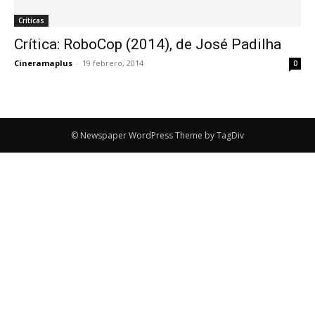
Críticas
Crítica: RoboCop (2014), de José Padilha
Cineramaplus
-
19 febrero, 2014
0
© Newspaper WordPress Theme by TagDiv