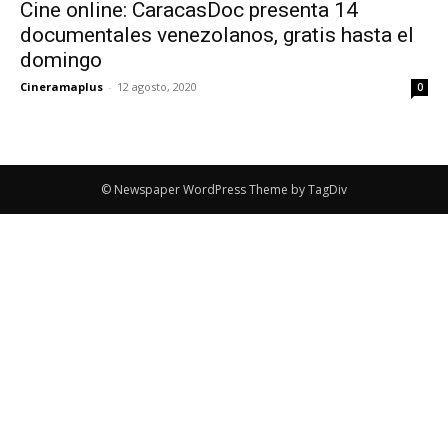
Cine online: CaracasDoc presenta 14
documentales venezolanos, gratis hasta el
domingo
Cineramaplus
-
12 agosto, 2020
0
© Newspaper WordPress Theme by TagDiv