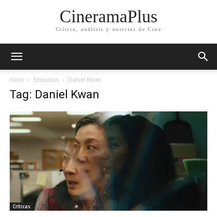
CineramaPlus
Crítica, análisis y noticias de Cine
Inicio
Etiquetas
Daniel Kwan
Tag: Daniel Kwan
Críticas