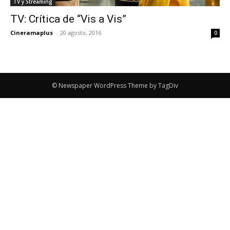
TV y Streaming
TV: Crítica de “Vis a Vis”
Cineramaplus
-
20 agosto, 2016
0
© Newspaper WordPress Theme by TagDiv