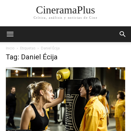
CineramaPlus
Crítica, análisis y noticias de Cine
Inicio
Etiquetas
Daniel Écija
Tag: Daniel Écija