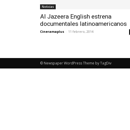
Noticias
Al Jazeera English estrena
documentales latinoamericanos
Cineramaplus
-
11 febrero, 2014
© Newspaper WordPress Theme by TagDiv