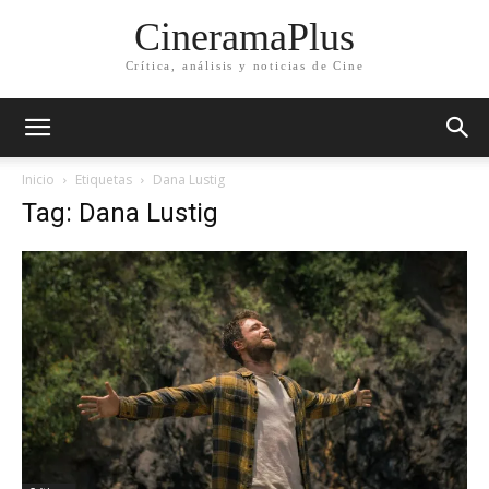
CineramaPlus
Crítica, análisis y noticias de Cine
Inicio
Etiquetas
Dana Lustig
Tag: Dana Lustig