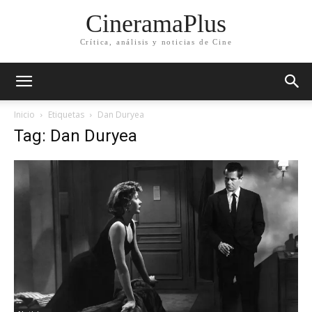
CineramaPlus
Crítica, análisis y noticias de Cine
Inicio
Etiquetas
Dan Duryea
Tag: Dan Duryea