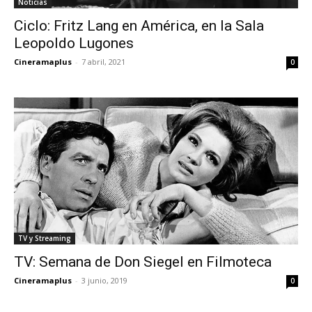
Noticias
Ciclo: Fritz Lang en América, en la Sala
Leopoldo Lugones
Cineramaplus
-
7 abril, 2021
0
TV y Streaming
TV: Semana de Don Siegel en Filmoteca
Cineramaplus
-
3 junio, 2019
0