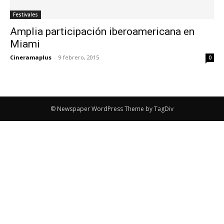
Festivales
Amplia participación iberoamericana en
Miami
Cineramaplus
-
9 febrero, 2015
0
© Newspaper WordPress Theme by TagDiv