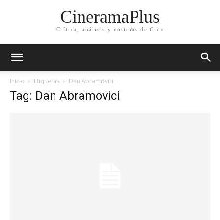
CineramaPlus
Crítica, análisis y noticias de Cine
Inicio
Etiquetas
Dan Abramovici
Tag: Dan Abramovici