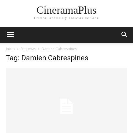
CineramaPlus
Crítica, análisis y noticias de Cine
Inicio
Etiquetas
Damien Cabrespines
Tag: Damien Cabrespines