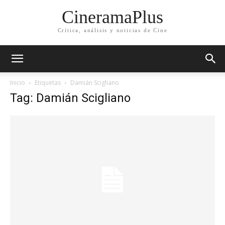
CineramaPlus
Crítica, análisis y noticias de Cine
Inicio
Etiquetas
Damián Scigliano
Tag: Damián Scigliano