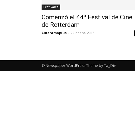
Festivales
Comenzó el 44º Festival de Cine
de Rotterdam
Cineramaplus
-
22 enero, 2015
© Newspaper WordPress Theme by TagDiv