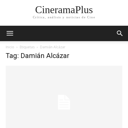
CineramaPlus
Crítica, análisis y noticias de Cine
Inicio
Etiquetas
Damián Alcázar
Tag: Damián Alcázar