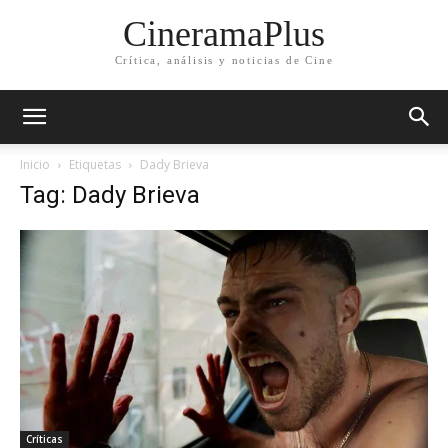
CineramaPlus
Crítica, análisis y noticias de Cine
Inicio
Etiquetas
Dady Brieva
Tag: Dady Brieva
Críticas