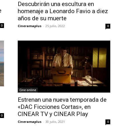
Descubrirán una escultura en
e
homenaje a Leonardo Favio a diez
años de su muerte
0
Cineramaplus
-
25 julio, 2022
0
Cine online
Estrenan una nueva temporada de
«DAC Ficciones Cortas», en
CINEAR TV y CINEAR Play
0
Cineramaplus
-
30 julio, 2021
0