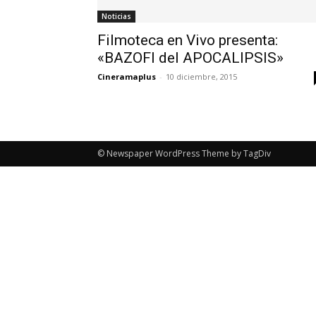
Noticias
Filmoteca en Vivo presenta:
«BAZOFI del APOCALIPSIS»
Cineramaplus
-
10 diciembre, 2015
© Newspaper WordPress Theme by TagDiv