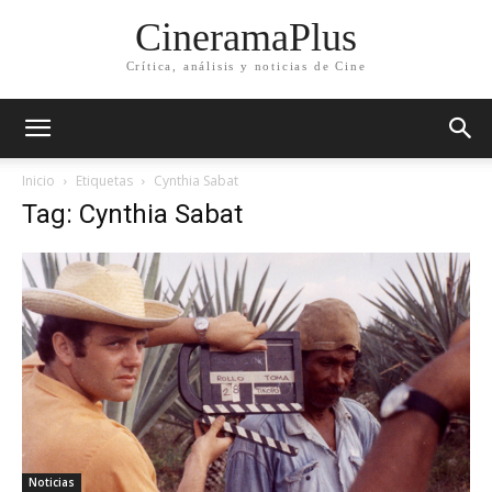
CineramaPlus
Crítica, análisis y noticias de Cine
Inicio
Etiquetas
Cynthia Sabat
Tag: Cynthia Sabat
Noticias