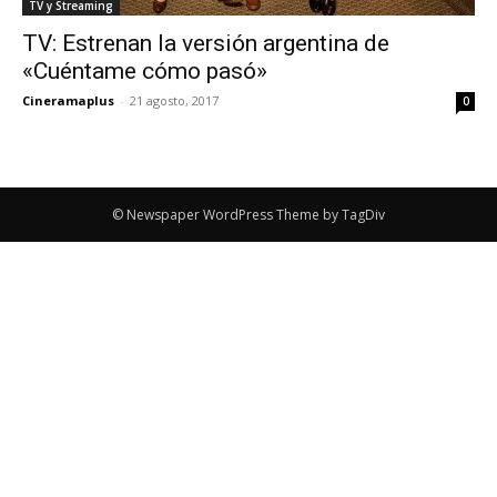
TV y Streaming
TV: Estrenan la versión argentina de
«Cuéntame cómo pasó»
Cineramaplus
-
21 agosto, 2017
0
© Newspaper WordPress Theme by TagDiv