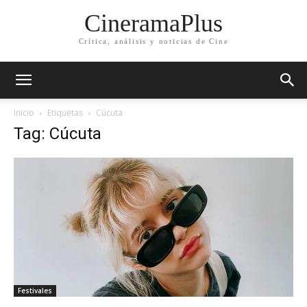
CineramaPlus
Crítica, análisis y noticias de Cine
Inicio
Etiquetas
Cúcuta
Tag: Cúcuta
Festivales