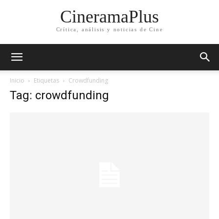
CineramaPlus
Crítica, análisis y noticias de Cine
Inicio
Etiquetas
Crowdfunding
Tag: crowdfunding