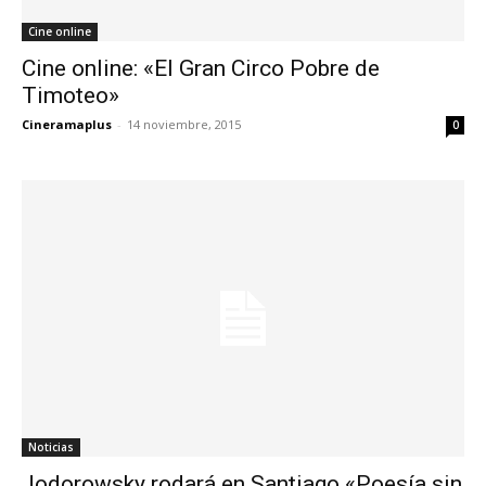
Cine online
Cine online: «El Gran Circo Pobre de
Timoteo»
Cineramaplus
-
14 noviembre, 2015
0
Noticias
Jodorowsky rodará en Santiago «Poesía sin