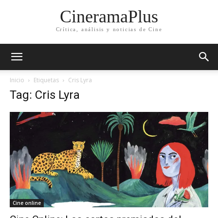
CineramaPlus
Crítica, análisis y noticias de Cine
Inicio
Etiquetas
Cris Lyra
Tag: Cris Lyra
Cine online