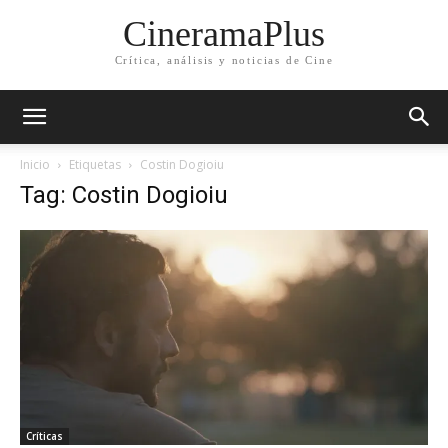
CineramaPlus
Crítica, análisis y noticias de Cine
Inicio
Etiquetas
Costin Dogioiu
Tag: Costin Dogioiu
Críticas