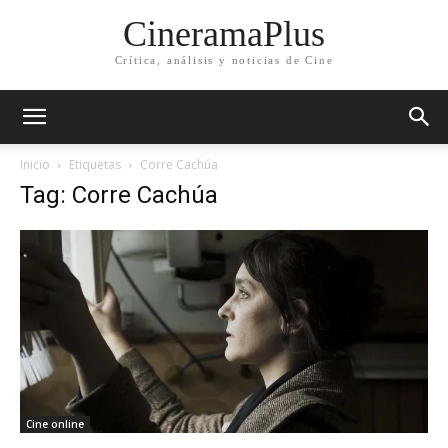
CineramaPlus
Crítica, análisis y noticias de Cine
Inicio
Etiquetas
Corre Cachúa
Tag: Corre Cachúa
Cine online