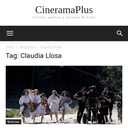
CineramaPlus
Crítica, análisis y noticias de Cine
Inicio
Etiquetas
Claudia Llosa
Tag: Claudia Llosa
Noticias