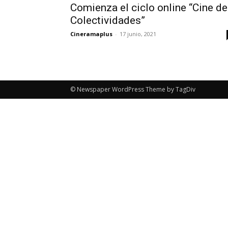
Comienza el ciclo online “Cine de
Colectividades”
Cineramaplus
-
17 junio, 2021
© Newspaper WordPress Theme by TagDiv