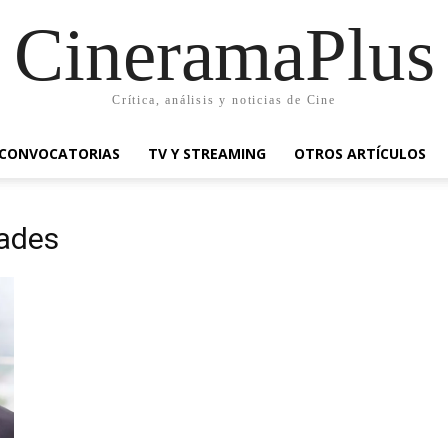
CineramaPlus
Crítica, análisis y noticias de Cine
CONVOCATORIAS
TV Y STREAMING
OTROS ARTÍCULOS
dades