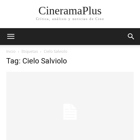
CineramaPlus
Crítica, análisis y noticias de Cine
Inicio
Etiquetas
Cielo Salviolo
Tag: Cielo Salviolo