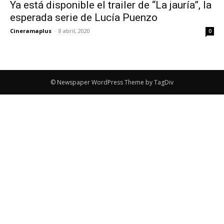
Ya está disponible el trailer de “La jauría”, la
esperada serie de Lucía Puenzo
Cineramaplus
-
8 abril, 2020
0
© Newspaper WordPress Theme by TagDiv