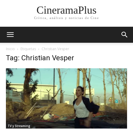
CineramaPlus
Crítica, análisis y noticias de Cine
Inicio
Etiquetas
Christian Vesper
Tag: Christian Vesper
TV y Streaming