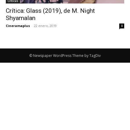
Críticas
Crítica: Glass (2019), de M. Night
Shyamalan
Cineramaplus
-
22 enero, 2019
0
© Newspaper WordPress Theme by TagDiv