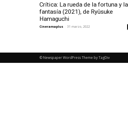
Crítica: La rueda de la fortuna y la
fantasía (2021), de Ryûsuke
Hamaguchi
Cineramaplus
-
31 marzo, 2022
© Newspaper WordPress Theme by TagDiv