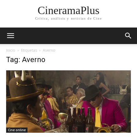
CineramaPlus
Crítica, análisis y noticias de Cine
Inicio
Etiquetas
Averno
Tag: Averno
Cine online