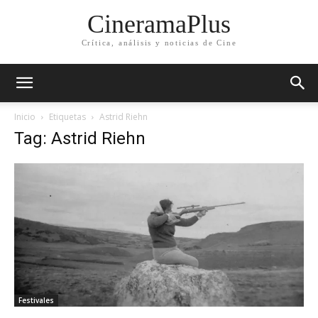
CineramaPlus
Crítica, análisis y noticias de Cine
Inicio
Etiquetas
Astrid Riehn
Tag: Astrid Riehn
Festivales