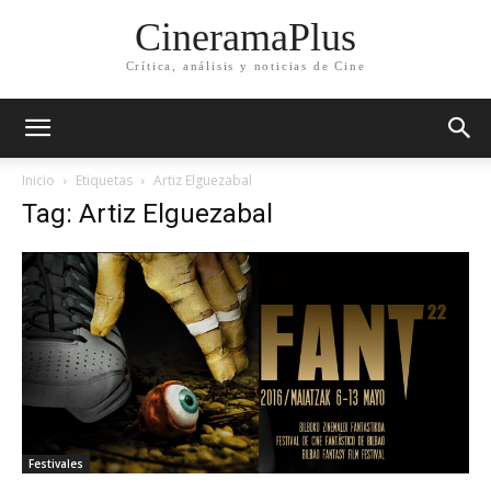
CineramaPlus
Crítica, análisis y noticias de Cine
Inicio
Etiquetas
Artiz Elguezabal
Tag: Artiz Elguezabal
Festivales