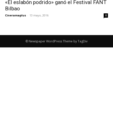
«El eslabón podrido» ganó el Festival FANT
Bilbao
Cineramaplus
-
13 mayo, 2016
0
© Newspaper WordPress Theme by TagDiv