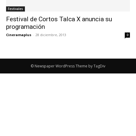
Festivales
Festival de Cortos Talca X anuncia su
programación
Cineramaplus
-
28 diciembre, 2013
0
© Newspaper WordPress Theme by TagDiv