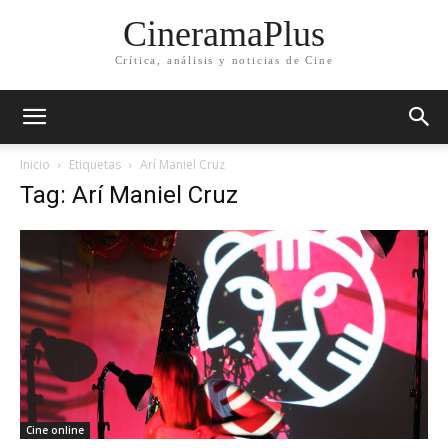
CineramaPlus
Crítica, análisis y noticias de Cine
Inicio
Etiquetas
Arí Maniel Cruz
Tag: Arí Maniel Cruz
Cine online