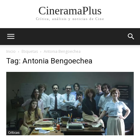
CineramaPlus
Crítica, análisis y noticias de Cine
Inicio
Etiquetas
Antonia Bengoechea
Tag: Antonia Bengoechea
Críticas