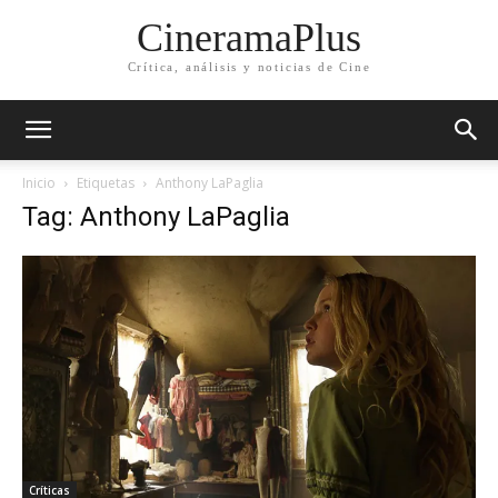
CineramaPlus
Crítica, análisis y noticias de Cine
Inicio
Etiquetas
Anthony LaPaglia
Tag: Anthony LaPaglia
Críticas