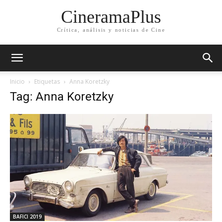
CineramaPlus
Crítica, análisis y noticias de Cine
Inicio
Etiquetas
Anna Koretzky
Tag: Anna Koretzky
BAFICI 2019