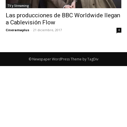
TV y Streaming
Las producciones de BBC Worldwide llegan
a Cablevisión Flow
Cineramaplus
-
21 diciembre, 2017
0
© Newspaper WordPress Theme by TagDiv