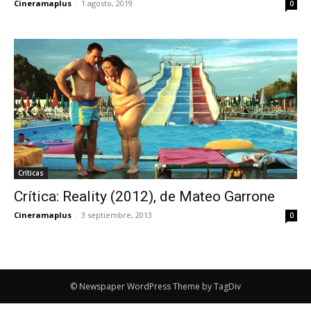
Cineramaplus
-
1 agosto, 2019
0
Críticas
Crítica: Reality (2012), de Mateo Garrone
Cineramaplus
-
3 septiembre, 2013
0
© Newspaper WordPress Theme by TagDiv