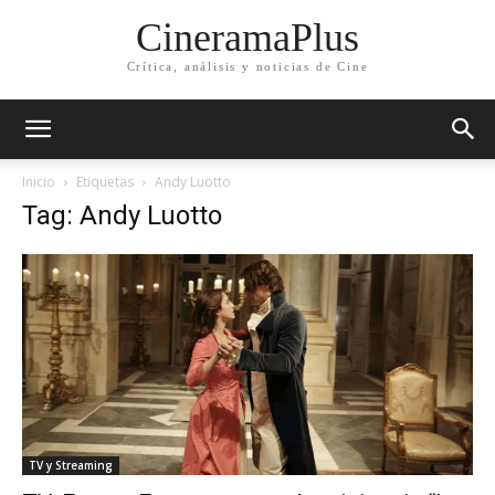
CineramaPlus
Crítica, análisis y noticias de Cine
Inicio
Etiquetas
Andy Luotto
Tag: Andy Luotto
TV y Streaming