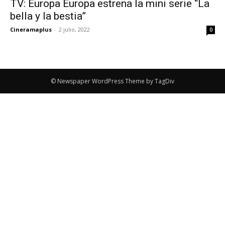
TV: Europa Europa estrena la mini serie “La
bella y la bestia”
Cineramaplus
-
2 julio, 2022
0
© Newspaper WordPress Theme by TagDiv