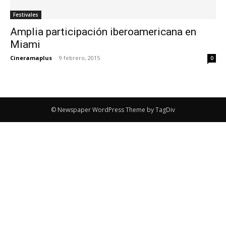
Festivales
Amplia participación iberoamericana en
Miami
Cineramaplus
-
9 febrero, 2015
0
© Newspaper WordPress Theme by TagDiv