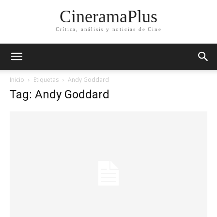
CineramaPlus
Crítica, análisis y noticias de Cine
Inicio
Etiquetas
Andy Goddard
Tag: Andy Goddard