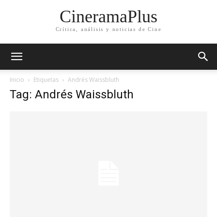
CineramaPlus
Crítica, análisis y noticias de Cine
Inicio
Etiquetas
Andrés Waissbluth
Tag: Andrés Waissbluth