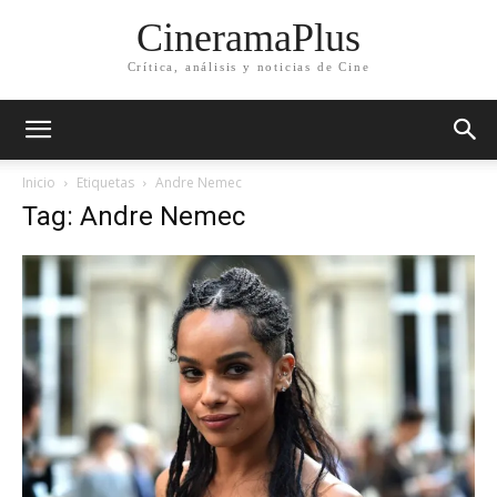
CineramaPlus
Crítica, análisis y noticias de Cine
Inicio
Etiquetas
Andre Nemec
Tag: Andre Nemec