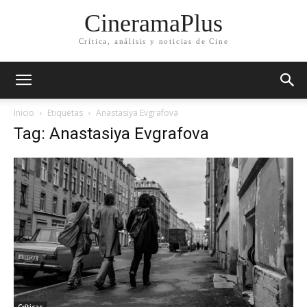
CineramaPlus
Crítica, análisis y noticias de Cine
Inicio
Etiquetas
Anastasiya Evgrafova
Tag: Anastasiya Evgrafova
Críticas