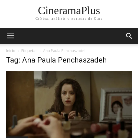
CineramaPlus
Crítica, análisis y noticias de Cine
Inicio
Etiquetas
Ana Paula Penchaszadeh
Tag: Ana Paula Penchaszadeh